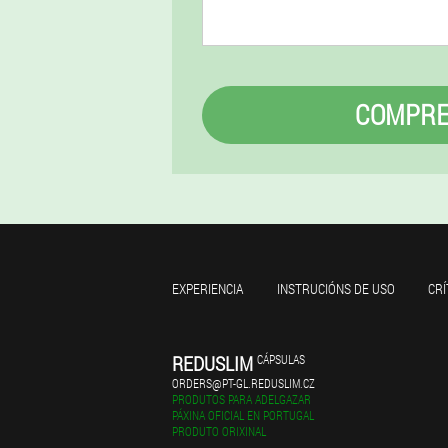
COMPR
EXPERIENCIA
INSTRUCIÓNS DE USO
CRÍ
REDUSLIM
CÁPSULAS
ORDERS@PT-GL.REDUSLIM.CZ
PRODUTOS PARA ADELGAZAR
PÁXINA OFICIAL EN PORTUGAL
PRODUTO ORIXINAL